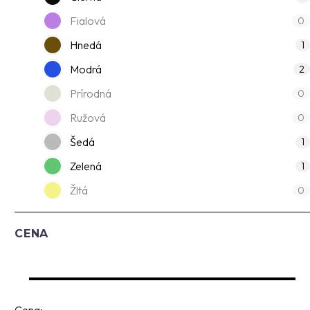
Fialová
0
Hnedá
1
Modrá
2
Prírodná
0
Ružová
0
Šedá
1
Zelená
1
Žltá
0
CENA