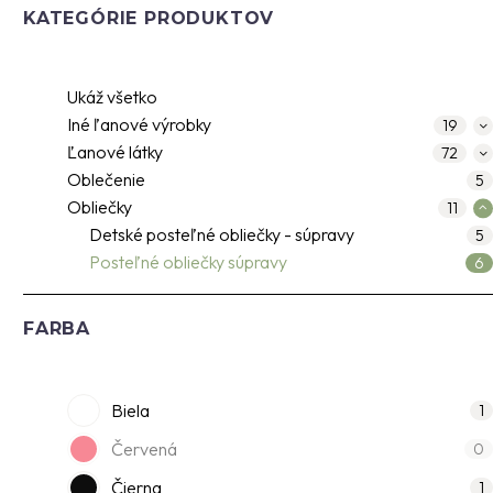
KATEGÓRIE PRODUKTOV
Ukáž všetko
Iné ľanové výrobky
19
Ľanové látky
72
Oblečenie
5
Obliečky
11
Detské posteľné obliečky - súpravy
5
Posteľné obliečky súpravy
6
FARBA
Biela
1
Červená
0
Čierna
1