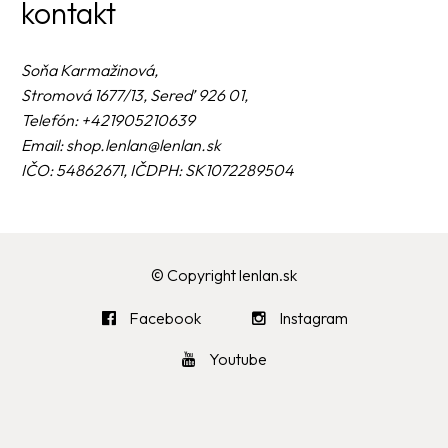
kontakt
Soňa Karmažinová,
Stromová 1677/13, Sereď 926 01,
Telefón: +421905210639
Email: shop.lenlan@lenlan.sk
IČO: 54862671, IČDPH: SK1072289504
© Copyright lenlan.sk
Facebook
Instagram


Youtube
