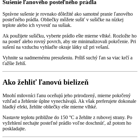
Sušenie ľanového posteľného prádla
Správne sušenie je rovnako dôležité ako samotné pranie ľanového
posteľného prádla. Obliečky môžete sušiť v sušičke na nízkej
teplote alebo ich vyvesiť na sušiak.
Ak použijete sušičku, vyberte prádlo ešte mierne vlhké. Rozložte ho
na posteľ alebo rovný povrch, aby ste minimalizovali pokrčenie. Pri
sušení na vzduchu vyhlaďte okraje látky už pri vešaní.
Vyhnite sa nadmernému presušeniu. Príliš suchý ľan sa viac krčí a
ťažšie žehlí.
Ako žehliť ľanovú bielizeň
Mnohí milovníci ľanu oceňujú jeho prirodzený, mierne pokrčený
vzhľad a žehlenie úplne vynechávajú. Ak však preferujete dokonale
hladký efekt, žehlite obliečky ešte mierne vlhké.
Nastavte teplotu približne do 150 °C a žehlite z rubovej strany. Po
vyžehlení nechajte posteľné prádlo voľne doschnúť, až potom ho
poskladajte.