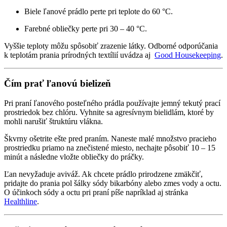
Biele ľanové prádlo perte pri teplote do 60 °C.
Farebné obliečky perte pri 30 – 40 °C.
Vyššie teploty môžu spôsobiť zrazenie látky. Odborné odporúčania
k teplotám prania prírodných textílií uvádza aj
Good Housekeeping
.
Čím prať ľanovú bielizeň
Pri praní ľanového posteľného prádla používajte jemný tekutý prací
prostriedok bez chlóru. Vyhnite sa agresívnym bielidlám, ktoré by
mohli narušiť štruktúru vlákna.
Škvrny ošetrite ešte pred praním. Naneste malé množstvo pracieho
prostriedku priamo na znečistené miesto, nechajte pôsobiť 10 – 15
minút a následne vložte obliečky do práčky.
Ľan nevyžaduje aviváž. Ak chcete prádlo prirodzene zmäkčiť,
pridajte do prania pol šálky sódy bikarbóny alebo zmes vody a octu.
O účinkoch sódy a octu pri praní píše napríklad aj stránka
Healthline
.