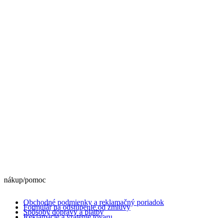
nákup/pomoc
Obchodné podmienky a reklamačný poriadok
Formulár na odstúpenie od zmluvy
Spôsoby dopravy a platby
Reklamácie a vrátenie tovaru