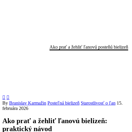
Ako prať a žehliť ľanovú
posteňú bielizeň
Home
Posteľná bielizeň
Ako prať a žehliť ľanovú posteňú bielizeň


By
Branislav Karmažin
Posteľná bielizeň
Starostlivosť o ľan
15.
februára 2026
Ako prať a žehliť ľanovú bielizeň:
praktický návod