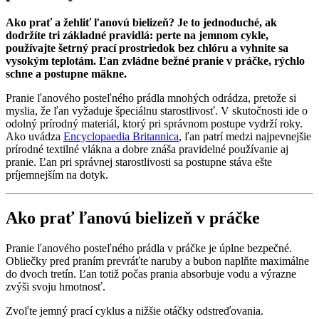
Ako prať a žehliť ľanovú bielizeň? Je to jednoduché, ak
dodržíte tri základné pravidlá: perte na jemnom cykle,
používajte šetrný prací prostriedok bez chlóru a vyhnite sa
vysokým teplotám. Ľan zvládne bežné pranie v práčke, rýchlo
schne a postupne mäkne.
Pranie ľanového posteľného prádla mnohých odrádza, pretože si
myslia, že ľan vyžaduje špeciálnu starostlivosť. V skutočnosti ide o
odolný prírodný materiál, ktorý pri správnom postupe vydrží roky.
Ako uvádza
Encyclopaedia Britannica
, ľan patrí medzi najpevnejšie
prírodné textilné vlákna a dobre znáša pravidelné používanie aj
pranie. Ľan pri správnej starostlivosti sa postupne stáva ešte
príjemnejším na dotyk.
Ako prať ľanovú bielizeň v práčke
Pranie ľanového posteľného prádla v práčke je úplne bezpečné.
Obliečky pred praním prevráťte naruby a bubon naplňte maximálne
do dvoch tretín. Ľan totiž počas prania absorbuje vodu a výrazne
zvýši svoju hmotnosť.
Zvoľte jemný prací cyklus a nižšie otáčky odstreďovania.