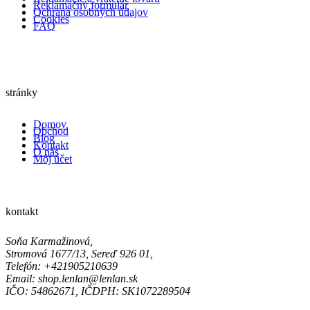
Reklamačný formulár
Ochrana osobných údajov
Cookies
FAQ
stránky
Domov
Obchod
Blog
Kontakt
O nás
Môj účet
kontakt
Soňa Karmažinová,
Stromová 1677/13, Sereď 926 01,
Telefón: +421905210639
Email: shop.lenlan@lenlan.sk
IČO: 54862671, IČDPH: SK1072289504