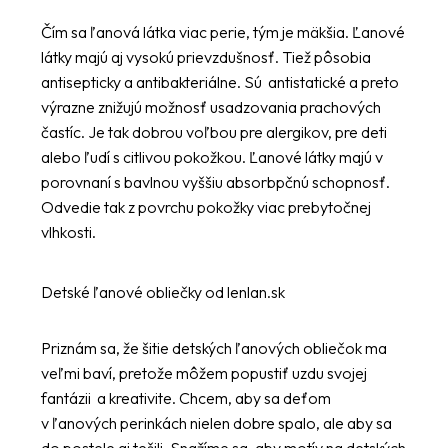
Čím sa ľanová látka viac perie, tým je mäkšia. Ľanové
látky majú aj vysokú prievzdušnosť. Tiež pôsobia
antisepticky a antibakteriálne. Sú antistatické a preto
výrazne znižujú možnosť usadzovania prachových
častíc. Je tak dobrou voľbou pre alergikov, pre deti
alebo ľudí s citlivou pokožkou. Ľanové látky majú v
porovnaní s bavlnou vyššiu absorbpčnú schopnosť.
Odvedie tak z povrchu pokožky viac prebytočnej
vlhkosti.
Detské ľanové obliečky od lenlan.sk
Priznám sa, že šitie detských ľanových obliečok ma
veľmi baví, pretože môžem popustiť uzdu svojej
fantázii a kreativite. Chcem, aby sa deťom
v ľanových perinkách nielen dobre spalo, ale aby sa