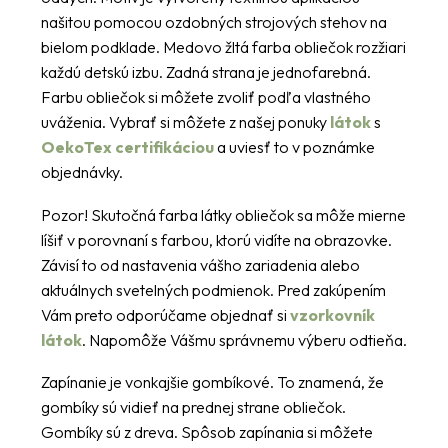
našitou pomocou ozdobných strojových stehov na
bielom podklade. Medovo žltá farba obliečok rozžiari
každú detskú izbu. Zadná strana je jednofarebná.
Farbu obliečok si môžete zvoliť podľa vlastného
uváženia. Vybrať si môžete z našej ponuky
látok
s
OekoTex certifikáciou
a uviesť to v poznámke
objednávky.
Pozor! Skutočná farba látky obliečok sa môže mierne
líšiť v porovnaní s farbou, ktorú vidíte na obrazovke.
Závisí to od nastavenia vášho zariadenia alebo
aktuálnych svetelných podmienok. Pred zakúpením
Vám preto odporúčame objednať si
vzorkovník
látok
. Napomôže Vášmu správnemu výberu odtieňa.
Zapínanie je vonkajšie gombíkové. To znamená, že
gombíky sú vidieť na prednej strane obliečok.
Gombíky sú z dreva. Spôsob zapínania si môžete