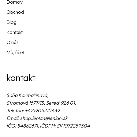
Domov
Obchod
Blog
Kontakt
O nás
Môj účet
kontakt
Soňa Karmažinová,
Stromová 1677/13, Sereď 926 01,
Telefón: +421905210639
Email: shop.lenlan@lenlan.sk
IČO: 54862671, IČDPH: SK1072289504