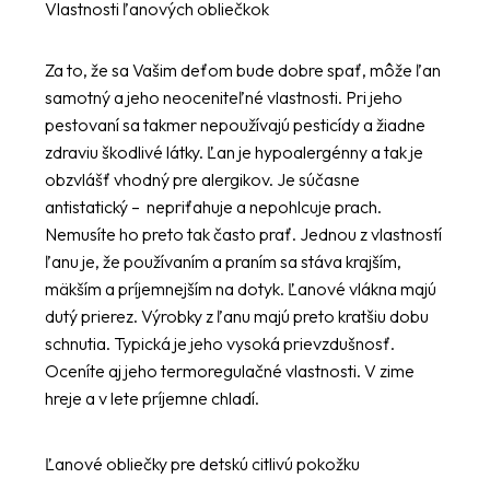
Vlastnosti ľanových obliečkok
Za to, že sa Vašim deťom bude dobre spať, môže ľan
samotný a jeho neoceniteľné vlastnosti. Pri jeho
pestovaní sa takmer nepoužívajú pesticídy a žiadne
zdraviu škodlivé látky. Ľan je hypoalergénny a tak je
obzvlášť vhodný pre alergikov. Je súčasne
antistatický – nepriťahuje a nepohlcuje prach.
Nemusíte ho preto tak často prať. Jednou z vlastností
ľanu je, že používaním a praním sa stáva krajším,
mäkším a príjemnejším na dotyk. Ľanové vlákna majú
dutý prierez. Výrobky z ľanu majú preto kratšiu dobu
schnutia. Typická je jeho vysoká prievzdušnosť.
Oceníte aj jeho termoregulačné vlastnosti. V zime
hreje a v lete príjemne chladí.
Ľanové obliečky pre detskú citlivú pokožku