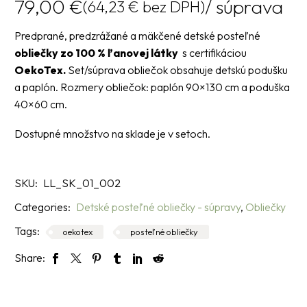
79,00
€
/ súprava
(
64,23
€
bez DPH)
Predprané, predzrážané a mäkčené detské posteľné
obliečky zo
100 % ľanovej látky
s certifikáciou
OekoTex.
Set/súprava obliečok obsahuje detskú podušku
a paplón. Rozmery obliečok: paplón 90×130 cm a poduška
40×60 cm.
Dostupné množstvo na sklade je v setoch.
SKU:
LL_SK_01_002
Categories:
Detské posteľné obliečky - súpravy
,
Obliečky
Tags:
oekotex
posteľné obliečky
Share: