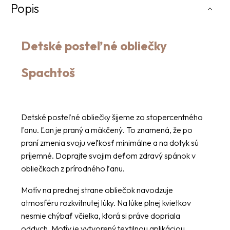
Popis
Detské posteľné obliečky
Spachtoš
Detské posteľné obliečky šijeme zo stopercentného
ľanu. Ľan je praný a mäkčený. To znamená, že po
praní zmenia svoju veľkosť minimálne a na dotyk sú
príjemné. Doprajte svojim deťom zdravý spánok v
obliečkach z prírodného ľanu.
Motív na prednej strane obliečok navodzuje
atmosféru rozkvitnutej lúky. Na lúke plnej kvietkov
nesmie chýbať včielka, ktorá si práve dopriala
oddych. Motív je vytvorený textilnou aplikáciou