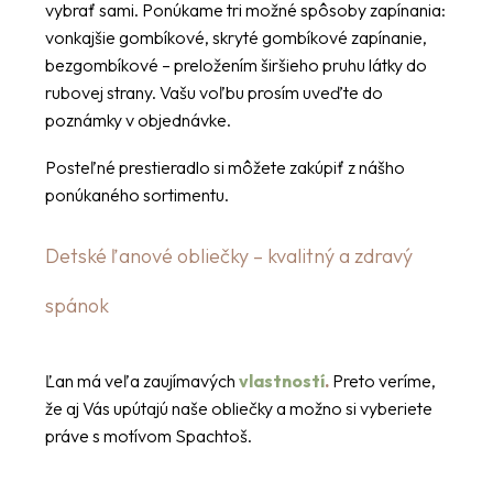
vybrať sami. Ponúkame tri možné spôsoby zapínania:
vonkajšie gombíkové, skryté gombíkové zapínanie,
bezgombíkové – preložením širšieho pruhu látky do
rubovej strany. Vašu voľbu prosím uveďte do
poznámky v objednávke.
Posteľné prestieradlo si môžete zakúpiť z nášho
ponúkaného sortimentu.
Detské ľanové obliečky – kvalitný a zdravý
spánok
Ľan má veľa zaujímavých
vlastností
.
Preto veríme,
že aj Vás upútajú naše obliečky a možno si vyberiete
práve s motívom Spachtoš.