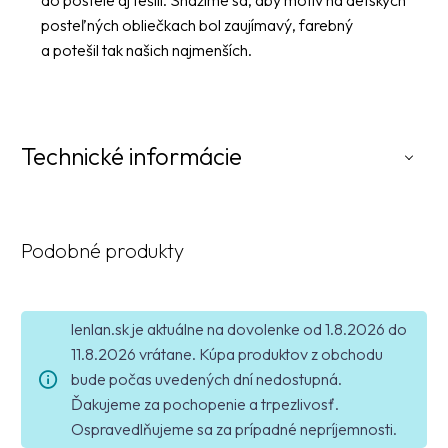
do postele aj tešili. Snažíme sa, aby motív na detských
posteľných obliečkach bol zaujímavý, farebný
a potešil tak našich najmenších.
Technické informácie
Podobné produkty
lenlan.sk je aktuálne na dovolenke od 1.8.2026 do
11.8.2026 vrátane. Kúpa produktov z obchodu
bude počas uvedených dní nedostupná.
Ďakujeme za pochopenie a trpezlivosť.
Ospravedlňujeme sa za prípadné nepríjemnosti.