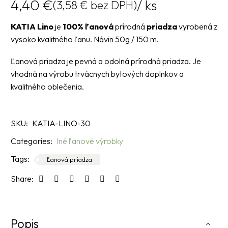
4,40
€
/ ks
(
3,58
€
bez DPH)
KATIA Lino
je
100% ľanová
prírodná
priadza
vyrobená z
vysoko kvalitného ľanu. Návin 50g / 150 m.
Ľanová priadza je pevná a odolná prírodná priadza. Je
vhodná na výrobu trvácnych bytových doplnkov a
kvalitného oblečenia.
SKU:
KATIA-LINO-30
Categories:
Iné ľanové výrobky
Tags:
Ľanová priadza
Share:
Popis