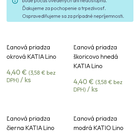
bude počas uvedených dní nedostupná.
Ďakujeme za pochopenie a trpezlivosť.
Ospravedlňujeme sa za prípadné nepríjemnosti.
Ľanová priadza
Ľanová priadza
okrová KATIA Lino
škoricovo hnedá
KATIA Lino
4,40
€
(
3,58
€
bez
/ ks
DPH)
4,40
€
(
3,58
€
bez
/ ks
DPH)
Ľanová priadza
Ľanová priadza
čierna KATIA Lino
modrá KATIO Lino