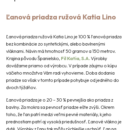
Ľanová priadza ružová Katia Lino
Ľanová priadza ružová Katia Lino je 100 % ľanová priadza
bez kombinácie zo syntetickými, alebo bavlnenými
vláknami. Návin má hmotnosť 50 gramov a 150 metrov.
Krajina pôvodu Španielsko,
Fil Katia, S.A.
Výrobky
dovážame priamo od výrobcu. V prípade záujmu o kúpu
väčieho množstva Vám radi vyhovieme. Doba dodania
priadze sa však v tomto prípade pohybuje od jedného do
dvoch týždňov.
Ľanová priadza je o 20 – 30 % pevnejšia ako priadza z
bavlny. Za mokra sa pevnosť priadze ešte zvýši. Okrem
toho, že ľan patrí medzi veľmi pevné materiály, k jeho
prednostiam patrí aj vysoká priedušnosť. Ľanové vlákno je
duté. Výrobky z ľanu tak môžu rýchlejšie uschnúť. Ľan na