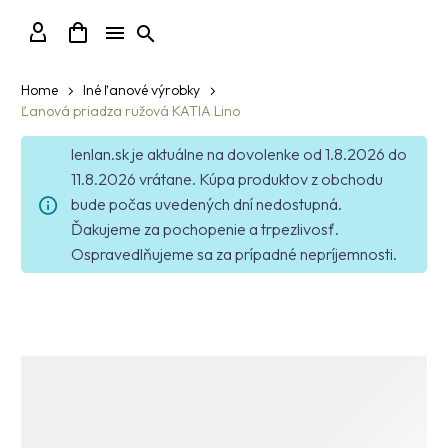
Home
Iné ľanové výrobky
Ľanová priadza ružová KATIA Lino
lenlan.sk je aktuálne na dovolenke od 1.8.2026 do
11.8.2026 vrátane. Kúpa produktov z obchodu
bude počas uvedených dní nedostupná.
Ďakujeme za pochopenie a trpezlivosť.
Ospravedlňujeme sa za prípadné nepríjemnosti.