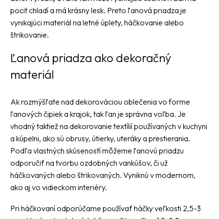
pocit chladí a má krásny lesk. Preto ľanová priadza je
vynikajúci materiál na letné úplety, háčkovanie alebo
štrikovanie.
Ľanová priadza ako dekoračný
materiál
Ak rozmýšľate nad dekorováciou oblečenia vo forme
ľanových čipiek a krajok, tak ľan je správna voľba. Je
vhodný taktiež na dekorovanie textílií používaných v kuchyni
a kúpelni, ako sú obrusy, útierky, uteráky a prestierania.
Podľa vlastných skúseností môžeme ľanovú priadzu
odporučiť na tvorbu ozdobných vankúšov, či už
háčkovaných alebo štrikovaných. Vyniknú v modernom,
ako aj vo vidieckom interiéry.
Pri háčkovaní odporúčame používať háčky veľkosti 2,5-3