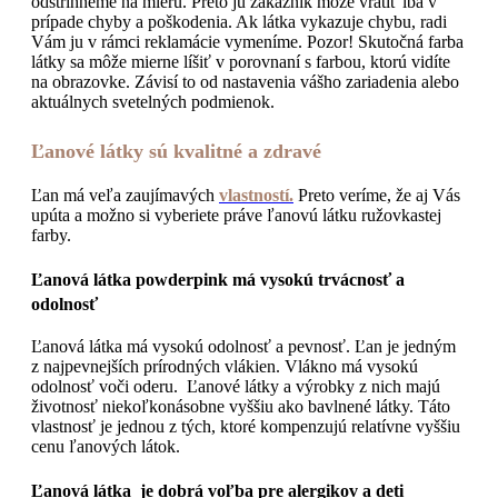
odstrihneme na mieru. Preto ju zákazník môže vrátiť iba v
prípade chyby a poškodenia. Ak látka vykazuje chybu, radi
Vám ju v rámci reklamácie vymeníme. Pozor! Skutočná farba
látky sa môže mierne líšiť v porovnaní s farbou, ktorú vidíte
na obrazovke. Závisí to od nastavenia vášho zariadenia alebo
aktuálnych svetelných podmienok.
Ľanové látky sú kvalitné a zdravé
Ľan má veľa zaujímavých
vlastností.
Preto veríme, že aj Vás
upúta a možno si vyberiete práve ľanovú látku ružovkastej
farby.
Ľanová látka powderpink má vysokú trvácnosť a
odolnosť
Ľanová látka má vysokú odolnosť a pevnosť. Ľan je jedným
z najpevnejších prírodných vlákien. Vlákno má vysokú
odolnosť voči oderu. Ľanové látky a výrobky z nich majú
životnosť niekoľkonásobne vyššiu ako bavlnené látky. Táto
vlastnosť je jednou z tých, ktoré kompenzujú relatívne vyššiu
cenu ľanových látok.
Ľanová látka je dobrá voľba pre alergikov a deti