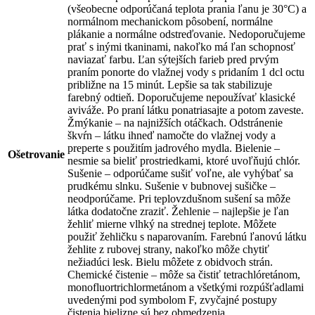
(všeobecne odporúčaná teplota prania ľanu je 30°C) a
normálnom mechanickom pôsobení, normálne
plákanie a normálne odstreďovanie. Nedoporučujeme
prať s inými tkaninami, nakoľko má ľan schopnosť
naviazať farbu. Ľan sýtejších farieb pred prvým
praním ponorte do vlažnej vody s pridaním 1 dcl octu
približne na 15 minút. Lepšie sa tak stabilizuje
farebný odtieň. Doporučujeme nepoužívať klasické
aviváže. Po praní látku ponatriasajte a potom zaveste.
Žmýkanie – na najnižších otáčkach. Odstránenie
škvŕn – látku ihneď namočte do vlažnej vody a
preperte s použitím jadrového mydla. Bielenie –
Ošetrovanie
nesmie sa bieliť prostriedkami, ktoré uvoľňujú chlór.
Sušenie – odporúčame sušiť voľne, ale vyhýbať sa
prudkému slnku. Sušenie v bubnovej sušičke –
neodporúčame. Pri teplovzdušnom sušení sa môže
látka dodatočne zraziť. Žehlenie – najlepšie je ľan
žehliť mierne vlhký na strednej teplote. Môžete
použiť žehličku s naparovaním. Farebnú ľanovú látku
žehlite z rubovej strany, nakoľko môže chytiť
nežiadúci lesk. Bielu môžete z obidvoch strán.
Chemické čistenie – môže sa čistiť tetrachlóretánom,
monofluortrichlormetánom a všetkými rozpúšťadlami
uvedenými pod symbolom F, zvyčajné postupy
čistenia bielizne sú bez obmedzenia.