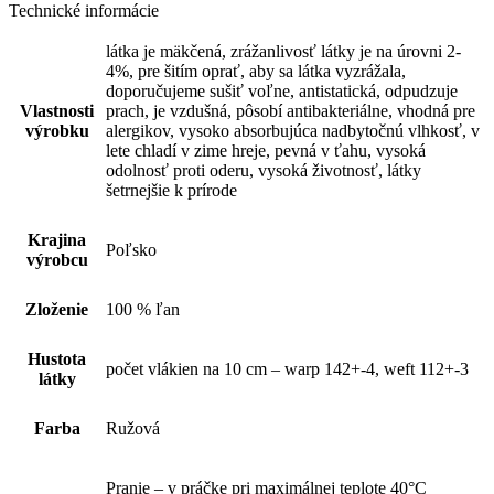
Technické informácie
látka je mäkčená, zrážanlivosť látky je na úrovni 2-
4%, pre šitím oprať, aby sa látka vyzrážala,
doporučujeme sušiť voľne, antistatická, odpudzuje
Vlastnosti
prach, je vzdušná, pôsobí antibakteriálne, vhodná pre
výrobku
alergikov, vysoko absorbujúca nadbytočnú vlhkosť, v
lete chladí v zime hreje, pevná v ťahu, vysoká
odolnosť proti oderu, vysoká životnosť, látky
šetrnejšie k prírode
Krajina
Poľsko
výrobcu
Zloženie
100 % ľan
Hustota
počet vlákien na 10 cm – warp 142+-4, weft 112+-3
látky
Farba
Ružová
Pranie – v práčke pri maximálnej teplote 40°C