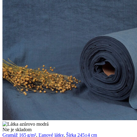
Látka
Nie je skladom
azúrovo
Gramáž 165 g/m²
,
Ľanové látky
,
Šírka 245±4 cm