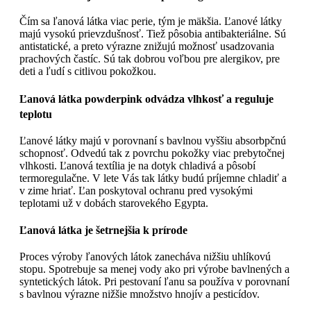
Čím sa ľanová látka viac perie, tým je mäkšia. Ľanové látky
majú vysokú prievzdušnosť. Tiež pôsobia antibakteriálne. Sú
antistatické, a preto výrazne znižujú možnosť usadzovania
prachových častíc. Sú tak dobrou voľbou pre alergikov, pre
deti a ľudí s citlivou pokožkou.
Ľanová látka powderpink odvádza vlhkosť a reguluje
teplotu
Ľanové látky majú v porovnaní s bavlnou vyššiu absorbpčnú
schopnosť. Odvedú tak z povrchu pokožky viac prebytočnej
vlhkosti. Ľanová textília je na dotyk chladivá a pôsobí
termoregulačne. V lete Vás tak látky budú príjemne chladiť a
v zime hriať. Ľan poskytoval ochranu pred vysokými
teplotami už v dobách starovekého Egypta.
Ľanová látka je šetrnejšia k prírode
Proces výroby ľanových látok zanecháva nižšiu uhlíkovú
stopu. Spotrebuje sa menej vody ako pri výrobe bavlnených a
syntetických látok. Pri pestovaní ľanu sa používa v porovnaní
s bavlnou výrazne nižšie množstvo hnojív a pesticídov.