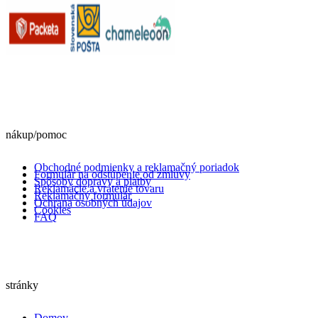
nákup/pomoc
Obchodné podmienky a reklamačný poriadok
Formulár na odstúpenie od zmluvy
Spôsoby dopravy a platby
Reklamácie a vrátenie tovaru
Reklamačný formulár
Ochrana osobných údajov
Cookies
FAQ
stránky
Domov