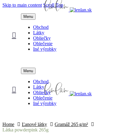
Skip to main content
Scroll Top
Menu
Obchod
Látky
Obliečky
Oblečenie
Iné výrobky
Menu
Obchod
Látky
Obliečky
Oblečenie
Iné výrobky
Home
Ľanové látky
Gramáž 265 g/m²
Látka powderpink 265g