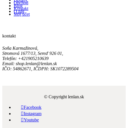
Obchod
Blog
Kontakt
O nás
Môj účet
kontakt
Soňa Karmažinová,
Stromová 1677/13, Sereď 926 01,
Telefón: +421905210639
Email: shop.lenlan@lenlan.sk
IČO: 54862671, IČDPH: SK1072289504
© Copyright lenlan.sk

Facebook

Instagram

Youtube