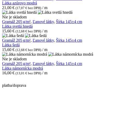
modrá
Látka azúrovo modrá
21,00
€
/ m
(
17,07
€
bez DPH)
Látka
Nie je skladom
svetlá
Gramáž 205 g/m²
,
Ľanové látky
,
Šírka 145±4 cm
hnedá
Látka svetlá hnedá
15,60
€
/ m
(
12,68
€
bez DPH)
Látka
Gramáž 205 g/m²
,
Ľanové látky
,
Šírka 145±4 cm
šedá
Látka šedá
15,60
€
/ m
(
12,68
€
bez DPH)
Látka
Nie je skladom
námornícka
Gramáž 205 g/m²
,
Ľanové látky
,
Šírka 145±4 cm
modrá
Látka námornícka modrá
16,00
€
/ m
(
13,01
€
bez DPH)
platba/doprava