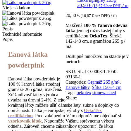
Látka lightgrey 265g
20,50
€
/ m
(
16,67
€
bez DPH)
Nie je skladom
20,50
€
/ m
(
16,67
€
bez DPH)
Mäkčená
100 % ľanová odevná
Popis
látka
jemnej ružovkastej farby s
Technické informácie
certifikáciou
OekoTex.
Šíroká
Popis
142-143 cm, s gramážou 265 g /
m2.
Ľanová látka
Dostupné množstvo na sklade je v
metroch.
powderpink
SKU:
SL-LO-0003-1-1050-
03130-1
Ľanová látka powderpink je
Categories:
Gramáž 265 g/m²
,
100 % ľanová látka strednej
Ľanové látky
,
Šírka 150±4 cm
gramáže 265 g/m2, mäkčená.
Tags:
oekotex
stonewashed
Zrážanlivosť látky výrobca
Share:
uvádza na úrovni 2-4%. Z tejto
kvalitnej látky môžete ušiť dámske šaty, sukne a doplnky do
domácnosti. Látka je európskej výroby s
OekoTex
certifikáciou
. Pred zakúpením Vám odporúčame objednať si
vzorkovník látok
. Napomôže Vášmu správnemu výberu
odtieňa. Zároveň chceme zákazníkov upozorniť, že látku