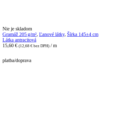
Látka
Nie je skladom
antracitová
Gramáž 205 g/m²
,
Ľanové látky
,
Šírka 145±4 cm
Látka antracitová
15,60
€
/ m
(
12,68
€
bez DPH)
platba/doprava