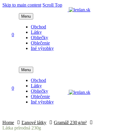
Skip to main content
Scroll Top
Menu
Obchod
Látky
0
Obliečky
Oblečenie
Iné výrobky
Menu
Obchod
Látky
0
Obliečky
Oblečenie
Iné výrobky
Home
Ľanové látky
Gramáž 230 g/m²
Látka prírodná 230g