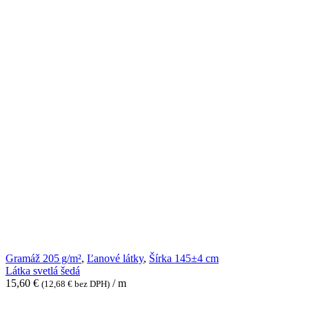
Látka
Gramáž 205 g/m²
,
Ľanové látky
,
Šírka 145±4 cm
svetlá
Látka svetlá šedá
šedá
15,60
€
/ m
(
12,68
€
bez DPH)