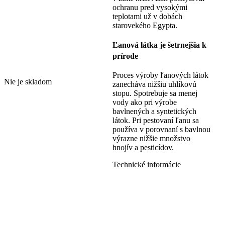
ochranu pred vysokými
teplotami už v dobách
starovekého Egypta.
Ľanová látka je šetrnejšia k
prírode
Proces výroby ľanových látok
Nie je skladom
zanecháva nižšiu uhlíkovú
stopu. Spotrebuje sa menej
vody ako pri výrobe
bavlnených a syntetických
látok. Pri pestovaní ľanu sa
používa v porovnaní s bavlnou
výrazne nižšie množstvo
hnojív a pesticídov.
Technické informácie