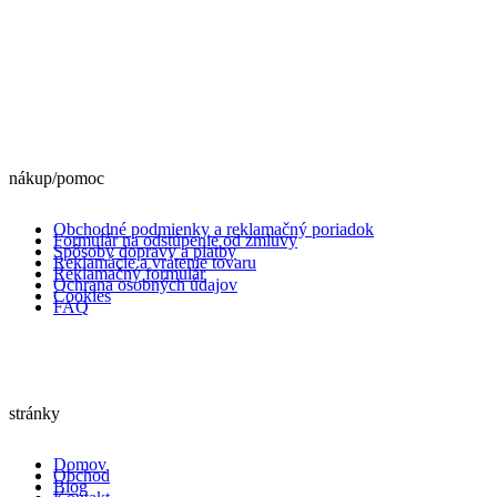
nákup/pomoc
Obchodné podmienky a reklamačný poriadok
Formulár na odstúpenie od zmluvy
Spôsoby dopravy a platby
Reklamácie a vrátenie tovaru
Reklamačný formulár
Ochrana osobných údajov
Cookies
FAQ
stránky
Domov
Obchod
Blog