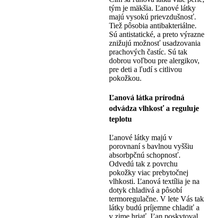
tým je mäkšia. Ľanové látky
majú vysokú prievzdušnosť.
Tiež pôsobia antibakteriálne.
Sú antistatické, a preto výrazne
znižujú možnosť usadzovania
prachových častíc. Sú tak
dobrou voľbou pre alergikov,
pre deti a ľudí s citlivou
pokožkou.
Ľanová látka prírodná
odvádza vlhkosť a reguluje
teplotu
Ľanové látky majú v
porovnaní s bavlnou vyššiu
absorbpčnú schopnosť.
Odvedú tak z povrchu
pokožky viac prebytočnej
vlhkosti. Ľanová textília je na
dotyk chladivá a pôsobí
termoregulačne. V lete Vás tak
látky budú príjemne chladiť a
v zime hriať. Ľan poskytoval