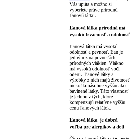
Vás upúta a možno si
vyberiete práve prírodnú
ľanovú látku.
Ľanová látka prírodná má
vysokú trvácnosť a odolnosť
Ľanová látka má vysokú
odolnosť a pevnosť. Ľan je
jedným z najpevnejších
prírodných vlákien. Vlákno
má vysokú odolnosť voči
oderu. Ľanové látky a
výrobky z nich majú životnosť
niekoľkonásobne vyššiu ako
bavlnené látky. Táto vlastnosť
je jednou z tých, ktoré
kompenzujú relatívne vyššiu
cenu ľanových látok.
Ľanová látka je dobrá
voľba pre alergikov a deti
Čím sa ľanová látka viac perie,