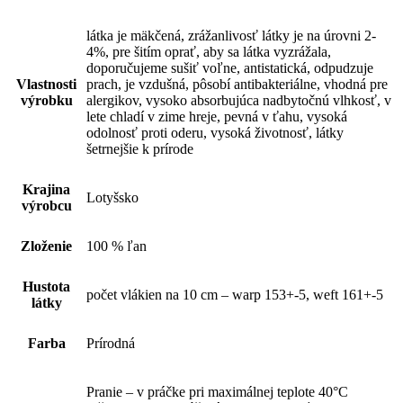
látka je mäkčená, zrážanlivosť látky je na úrovni 2-
4%, pre šitím oprať, aby sa látka vyzrážala,
doporučujeme sušiť voľne, antistatická, odpudzuje
Vlastnosti
prach, je vzdušná, pôsobí antibakteriálne, vhodná pre
výrobku
alergikov, vysoko absorbujúca nadbytočnú vlhkosť, v
lete chladí v zime hreje, pevná v ťahu, vysoká
odolnosť proti oderu, vysoká životnosť, látky
šetrnejšie k prírode
Krajina
Lotyšsko
výrobcu
Zloženie
100 % ľan
Hustota
počet vlákien na 10 cm – warp 153+-5, weft 161+-5
látky
Farba
Prírodná
Pranie – v práčke pri maximálnej teplote 40°C