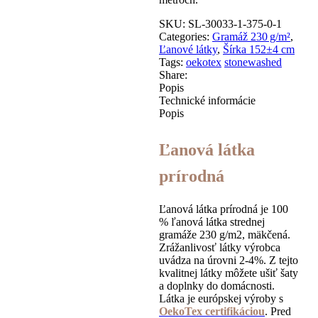
SKU:
SL-30033-1-375-0-1
Categories:
Gramáž 230 g/m²
,
Ľanové látky
,
Šírka 152±4 cm
Tags:
oekotex
stonewashed
Share:
Popis
Technické informácie
Popis
Ľanová látka
prírodná
Ľanová látka prírodná je 100
% ľanová látka strednej
gramáže 230 g/m2, mäkčená.
Zrážanlivosť látky výrobca
uvádza na úrovni 2-4%. Z tejto
kvalitnej látky môžete ušiť šaty
a doplnky do domácnosti.
Látka je európskej výroby s
OekoTex certifikáciou
. Pred