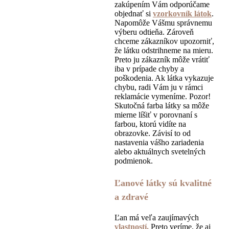
zakúpením Vám odporúčame
objednať si
vzorkovník látok
.
Napomôže Vášmu správnemu
výberu odtieňa. Zároveň
chceme zákazníkov upozorniť,
že látku odstrihneme na mieru.
Preto ju zákazník môže vrátiť
iba v prípade chyby a
poškodenia. Ak látka vykazuje
chybu, radi Vám ju v rámci
reklamácie vymeníme. Pozor!
Skutočná farba látky sa môže
mierne líšiť v porovnaní s
farbou, ktorú vidíte na
obrazovke. Závisí to od
nastavenia vášho zariadenia
alebo aktuálnych svetelných
podmienok.
Ľanové látky sú kvalitné
a zdravé
Ľan má veľa zaujímavých
vlastností.
Preto veríme, že aj