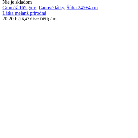
Látka
Nie je skladom
melanž
Gramáž 165 g/m²
,
Ľanové látky
,
Šírka 245±4 cm
prírodná
Látka melanž prírodná
20,20
€
/ m
(
16,42
€
bez DPH)