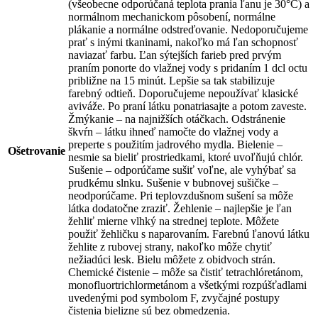
(všeobecne odporúčaná teplota prania ľanu je 30°C) a
normálnom mechanickom pôsobení, normálne
plákanie a normálne odstreďovanie. Nedoporučujeme
prať s inými tkaninami, nakoľko má ľan schopnosť
naviazať farbu. Ľan sýtejších farieb pred prvým
praním ponorte do vlažnej vody s pridaním 1 dcl octu
približne na 15 minút. Lepšie sa tak stabilizuje
farebný odtieň. Doporučujeme nepoužívať klasické
aviváže. Po praní látku ponatriasajte a potom zaveste.
Žmýkanie – na najnižších otáčkach. Odstránenie
škvŕn – látku ihneď namočte do vlažnej vody a
preperte s použitím jadrového mydla. Bielenie –
Ošetrovanie
nesmie sa bieliť prostriedkami, ktoré uvoľňujú chlór.
Sušenie – odporúčame sušiť voľne, ale vyhýbať sa
prudkému slnku. Sušenie v bubnovej sušičke –
neodporúčame. Pri teplovzdušnom sušení sa môže
látka dodatočne zraziť. Žehlenie – najlepšie je ľan
žehliť mierne vlhký na strednej teplote. Môžete
použiť žehličku s naparovaním. Farebnú ľanovú látku
žehlite z rubovej strany, nakoľko môže chytiť
nežiadúci lesk. Bielu môžete z obidvoch strán.
Chemické čistenie – môže sa čistiť tetrachlóretánom,
monofluortrichlormetánom a všetkými rozpúšťadlami
uvedenými pod symbolom F, zvyčajné postupy
čistenia bielizne sú bez obmedzenia.