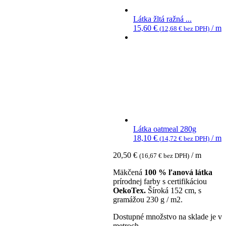
Látka žltá ražná ...
15,60
€
/ m
(
12,68
€
bez DPH)
Látka oatmeal 280g
18,10
€
/ m
(
14,72
€
bez DPH)
20,50
€
/ m
(
16,67
€
bez DPH)
Mäkčená
100 % ľanová látka
prírodnej farby s certifikáciou
OekoTex.
Šíroká 152 cm, s
gramážou 230 g / m2.
Dostupné množstvo na sklade je v
metroch.