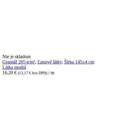
Látka
Nie je skladom
modrá
Gramáž 205 g/m²
,
Ľanové látky
,
Šírka 145±4 cm
Látka modrá
16,20
€
/ m
(
13,17
€
bez DPH)