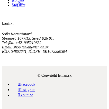
Kontakt
O nás
Môj účet
kontakt
Soňa Karmažinová,
Stromová 1677/13, Sereď 926 01,
Telefón: +421905210639
Email: shop.lenlan@lenlan.sk
IČO: 54862671, IČDPH: SK1072289504
© Copyright lenlan.sk

Facebook

Instagram

Youtube