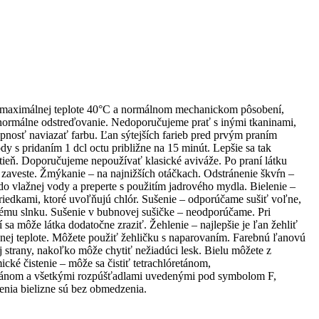
i maximálnej teplote 40°C a normálnom mechanickom pôsobení,
normálne odstreďovanie. Nedoporučujeme prať s inými tkaninami,
nosť naviazať farbu. Ľan sýtejších farieb pred prvým praním
dy s pridaním 1 dcl octu približne na 15 minút. Lepšie sa tak
dtieň. Doporučujeme nepoužívať klasické aviváže. Po praní látku
 zaveste. Žmýkanie – na najnižších otáčkach. Odstránenie škvŕn –
do vlažnej vody a preperte s použitím jadrového mydla. Bielenie –
triedkami, ktoré uvoľňujú chlór. Sušenie – odporúčame sušiť voľne,
ému slnku. Sušenie v bubnovej sušičke – neodporúčame. Pri
sa môže látka dodatočne zraziť. Žehlenie – najlepšie je ľan žehliť
dnej teplote. Môžete použiť žehličku s naparovaním. Farebnú ľanovú
ej strany, nakoľko môže chytiť nežiadúci lesk. Bielu môžete z
cké čistenie – môže sa čistiť tetrachlóretánom,
tánom a všetkými rozpúšťadlami uvedenými pod symbolom F,
enia bielizne sú bez obmedzenia.