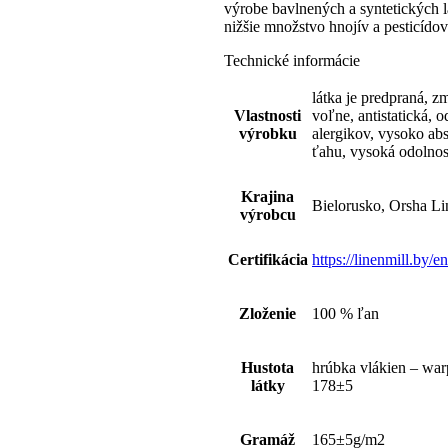
výrobe bavlnených a syntetických l
nižšie množstvo hnojív a pesticídov
Technické informácie
látka je predpraná, z
Vlastnosti
voľne, antistatická, 
výrobku
alergikov, vysoko abs
ťahu, vysoká odolnosť
Krajina
Bielorusko, Orsha Li
výrobcu
Certifikácia
https://linenmill.by/en
Zloženie
100 % ľan
Hustota
hrúbka vlákien – war
látky
178±5
Gramáž
165±5g/m2