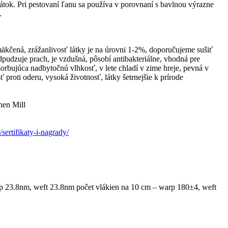
átok. Pri pestovaní ľanu sa používa v porovnaní s bavlnou výrazne
.
mäkčená, zrážanlivosť látky je na úrovni 1-2%, doporučujeme sušiť
odpudzuje prach, je vzdušná, pôsobí antibakteriálne, vhodná pre
orbujúca nadbytočnú vlhkosť, v lete chladí v zime hreje, pevná v
 proti oderu, vysoká životnosť, látky šetrnejšie k prírode
nen Mill
/sertifikaty-i-nagrady/
p 23.8nm, weft 23.8nm počet vlákien na 10 cm – warp 180±4, weft