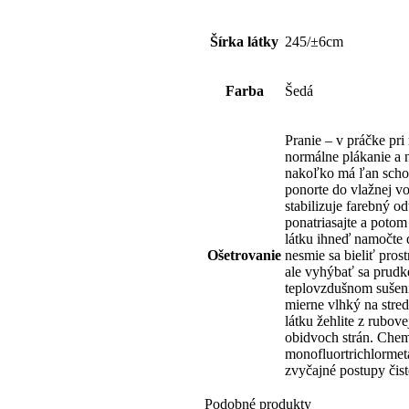
Šírka látky
245/±6cm
Farba
Šedá
Pranie – v práčke pr
normálne plákanie a 
nakoľko má ľan schop
ponorte do vlažnej vo
stabilizuje farebný o
ponatriasajte a potom
látku ihneď namočte 
Ošetrovanie
nesmie sa bieliť pros
ale vyhýbať sa prudk
teplovzdušnom sušení 
mierne vlhký na stre
látku žehlite z rubov
obidvoch strán. Chemi
monofluortrichlorme
zvyčajné postupy čist
Podobné produkty