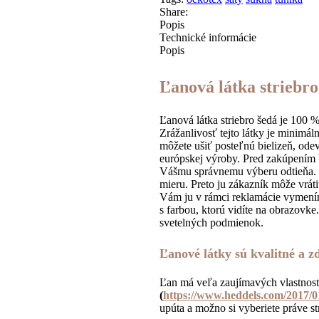
Share:
Popis
Technické informácie
Popis
Ľanová látka striebro
Ľanová látka striebro šedá je 100 
Zrážanlivosť tejto látky je minimál
môžete ušiť posteľnú bielizeň, odev
európskej výroby. Pred zakúpení
Vášmu správnemu výberu odtieňa. 
mieru. Preto ju zákazník môže vrát
Vám ju v rámci reklamácie vymením
s farbou, ktorú vidíte na obrazovke
svetelných podmienok.
Ľanové látky sú kvalitné a z
Ľan má veľa zaujímavých vlastností
(
https://www.heddels.com/2017/01/
upúta a možno si vyberiete práve s