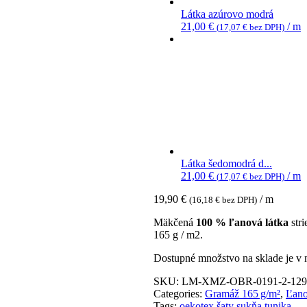
Látka azúrovo modrá
21,00
€
/ m
(
17,07
€
bez DPH)
Látka šedomodrá d...
21,00
€
/ m
(
17,07
€
bez DPH)
19,90
€
/ m
(
16,18
€
bez DPH)
Mäkčená
100 % ľanová látka
stri
165 g / m2.
Dostupné množstvo na sklade je v 
SKU:
LM-XMZ-OBR-0191-2-129
Categories:
Gramáž 165 g/m²
,
Ľano
Tags:
oekotex
šaty
sukňa
tunika