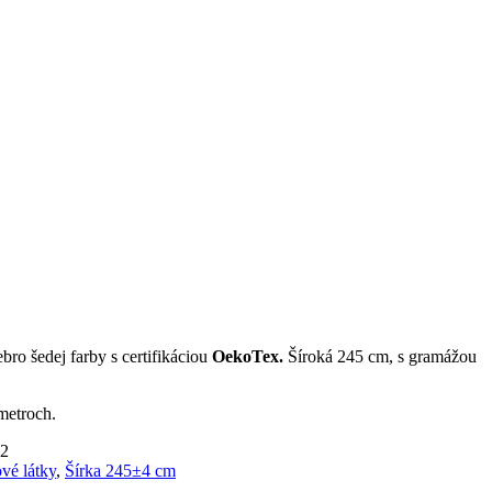
ebro šedej farby s certifikáciou
OekoTex.
Šíroká 245 cm, s gramážou
metroch.
2
vé látky
,
Šírka 245±4 cm