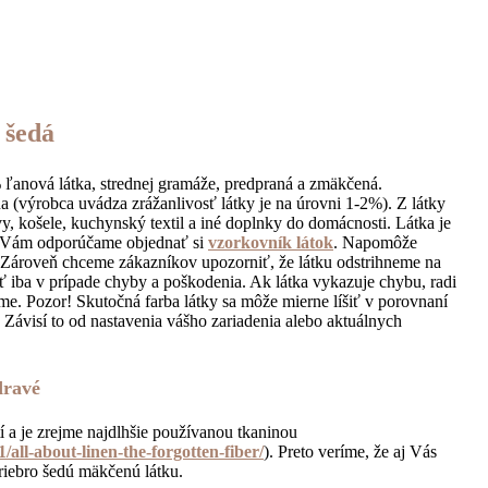
 šedá
% ľanová látka, strednej gramáže, predpraná a zmäkčená.
na (výrobca uvádza zrážanlivosť látky je na úrovni 1-2%). Z látky
y, košele, kuchynský textil a iné doplnky do domácnosti. Látka je
m Vám odporúčame objednať si
vzorkovník látok
. Napomôže
Zároveň chceme zákazníkov upozorniť, že látku odstrihneme na
iť iba v prípade chyby a poškodenia. Ak látka vykazuje chybu, radi
e. Pozor! Skutočná farba látky sa môže mierne líšiť v porovnaní
. Závisí to od nastavenia vášho zariadenia alebo aktuálnych
dravé
 a je zrejme najdlhšie používanou tkaninou
all-about-linen-the-forgotten-fiber/
). Preto veríme, že aj Vás
triebro šedú mäkčenú látku.