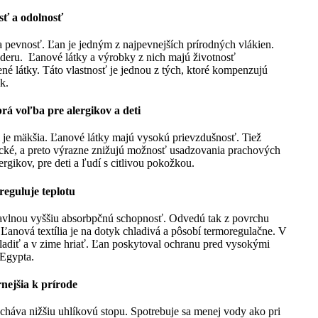
sť a odolnosť
 pevnosť. Ľan je jedným z najpevnejších prírodných vlákien.
eru. Ľanové látky a výrobky z nich majú životnosť
é látky. Táto vlastnosť je jednou z tých, ktoré kompenzujú
k.
brá voľba pre alergikov a deti
m je mäkšia. Ľanové látky majú vysokú prievzdušnosť. Tiež
atické, a preto výrazne znižujú možnosť usadzovania prachových
ergikov, pre deti a ľudí s citlivou pokožkou.
reguluje teplotu
avlnou vyššiu absorbpčnú schopnosť. Odvedú tak z povrchu
 Ľanová textília je na dotyk chladivá a pôsobí termoregulačne. V
hladiť a v zime hriať. Ľan poskytoval ochranu pred vysokými
 Egypta.
rnejšia k prírode
háva nižšiu uhlíkovú stopu. Spotrebuje sa menej vody ako pri