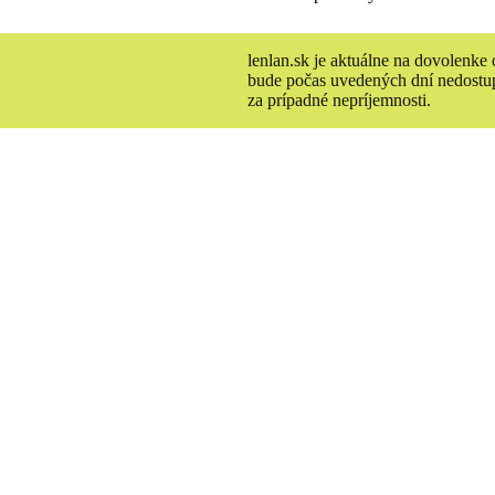
lenlan.sk je aktuálne na dovolenk
bude počas uvedených dní nedostup
za prípadné nepríjemnosti.