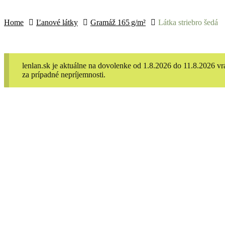
Home
Ľanové látky
Gramáž 165 g/m²
Látka striebro šedá
lenlan.sk je aktuálne na dovolenke od 1.8.2026 do 11.8.2026 
za prípadné nepríjemnosti.