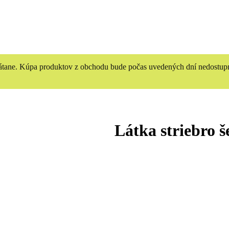
vrátane. Kúpa produktov z obchodu bude počas uvedených dní nedostup
Látka striebro š