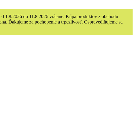
e od 1.8.2026 do 11.8.2026 vrátane. Kúpa produktov z obchodu
ná. Ďakujeme za pochopenie a trpezlivosť. Ospravedlňujeme sa