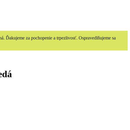
ná. Ďakujeme za pochopenie a trpezlivosť. Ospravedlňujeme sa
edá