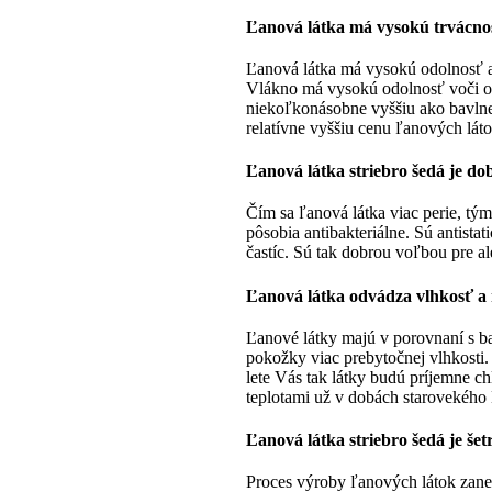
Ľanová látka má vysokú trvácno
Ľanová látka má vysokú odolnosť a
Vlákno má vysokú odolnosť voči od
niekoľkonásobne vyššiu ako bavlnen
relatívne vyššiu cenu ľanových láto
Ľanová látka striebro šedá je do
Čím sa ľanová látka viac perie, tý
pôsobia antibakteriálne. Sú antist
častíc. Sú tak dobrou voľbou pre al
Ľanová látka odvádza vlhkosť a 
Ľanové látky majú v porovnaní s b
pokožky viac prebytočnej vlhkosti.
lete Vás tak látky budú príjemne c
teplotami už v dobách starovekého
Ľanová látka striebro šedá je šet
Proces výroby ľanových látok zanec