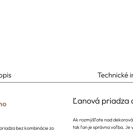
opis
Technické 
Ľanová priadza 
no
Ak rozmýšľate nad dekorovác
tak ľan je správna voľba. Je 
 priadza bez kombinácie zo