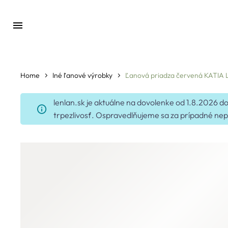
Home
Iné ľanové výrobky
Ľanová priadza červená KATIA 
lenlan.sk je aktuálne na dovolenke od 1.8.2026
trpezlivosť. Ospravedlňujeme sa za prípadné nep