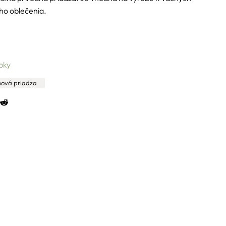
ho oblečenia.
bky
ová priadza