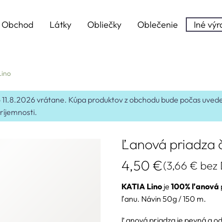
Obchod
Látky
Obliečky
Oblečenie
Iné vý
Lino
 do 11.8.2026 vrátane. Kúpa produktov z obchodu bude počas uv
ríjemnosti.
Ľanová priadza 
4,50
€
(
3,66
€
bez
KATIA Lino
je
100% ľanová
ľanu. Návin 50g / 150 m.
Ľanová priadza je pevná a o