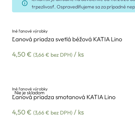
trpezlivosť. Ospravedlňujeme sa za prípadné nep
Iné ľanové výrobky
Ľanová priadza svetlá béžová KATIA Lino
4,50
€
/ ks
(
3,66
€
bez DPH)
Iné ľanové výrobky
Nie je skladom
Ľanová priadza smotanová KATIA Lino
4,50
€
/ ks
(
3,66
€
bez DPH)