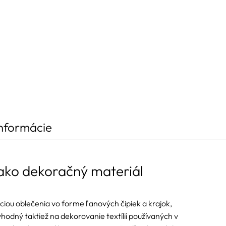
informácie
ako dekoračný materiál
iou oblečenia vo forme ľanových čipiek a krajok,
vhodný taktiež na dekorovanie textílií používaných v