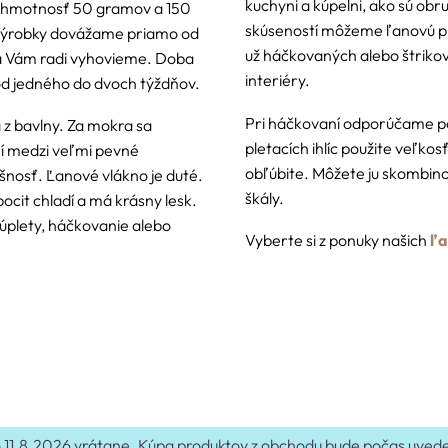
kuchyni a kúpelni, ako sú obru
á hmotnosť 50 gramov a 150
skúseností môžeme ľanovú pr
ýrobky dovážame priamo od
už háčkovaných alebo štriko
a Vám radi vyhovieme. Doba
interiéry.
od jedného do dvoch týždňov.
Pri háčkovaní odporúčame po
 z bavlny. Za mokra sa
pletacích ihlíc použite veľkos
rí medzi veľmi pevné
obľúbite. Môžete ju skombino
ušnosť. Ľanové vlákno je duté.
škály.
ocit chladí a má krásny lesk.
 úplety, háčkovanie alebo
Vyberte si z ponuky našich
ľa
 do 11.8.2026 vrátane. Kúpa produktov z obchodu bude počas uv