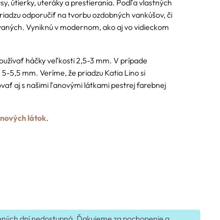
sy, útierky, uteráky a prestierania. Podľa vlastných
iadzu odporučiť na tvorbu ozdobných vankúšov, či
vaných. Vyniknú v modernom, ako aj vo vidieckom
užívať háčky veľkosti 2,5-3 mm. V prípade
ť 5-5,5 mm. Veríme, že priadzu Katia Lino si
vať aj s našimi ľanovými látkami pestrej farebnej
nových látok
.
edených dní nedostupná. Ďakujeme za pochopenie a