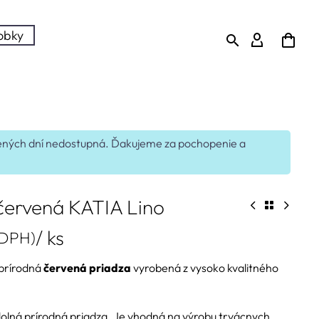
robky
edených dní nedostupná. Ďakujeme za pochopenie a
červená KATIA Lino
/ ks
 DPH)
prírodná
červená priadza
vyrobená z vysoko kvalitného
dolná prírodná priadza. Je vhodná na výrobu trvácnych