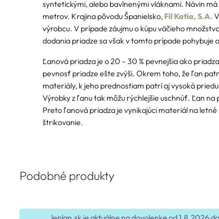
syntetickými, alebo bavlnenými vláknami. Návin m
metrov. Krajina pôvodu Španielsko,
Fil Katia, S.A.
V
výrobcu. V prípade záujmu o kúpu väčieho množstv
dodania priadze sa však v tomto prípade pohybuje 
Ľanová priadza je o 20 – 30 % pevnejšia ako priadza
pevnosť priadze ešte zvýši. Okrem toho, že ľan pat
materiály, k jeho prednostiam patrí aj vysoká pried
Výrobky z ľanu tak môžu rýchlejšie uschnúť. Ľan na p
Preto ľanová priadza je vynikajúci materiál na letné
štrikovanie.
Podobné produkty
lenlan.sk je aktuálne na dovolenke od 1.8.2026