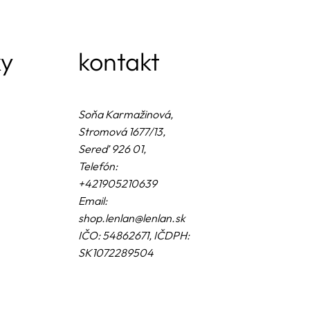
ky
kontakt
Soňa Karmažinová,
Stromová 1677/13,
Sereď 926 01,
Telefón:
+421905210639
Email:
shop.lenlan@lenlan.sk
IČO: 54862671, IČDPH:
SK1072289504