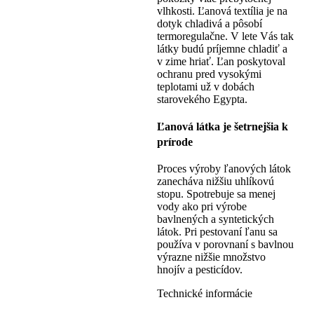
vlhkosti. Ľanová textília je na
dotyk chladivá a pôsobí
termoregulačne. V lete Vás tak
látky budú príjemne chladiť a
v zime hriať. Ľan poskytoval
ochranu pred vysokými
teplotami už v dobách
starovekého Egypta.
Ľanová látka je šetrnejšia k
prírode
Proces výroby ľanových látok
zanecháva nižšiu uhlíkovú
stopu. Spotrebuje sa menej
vody ako pri výrobe
bavlnených a syntetických
látok. Pri pestovaní ľanu sa
používa v porovnaní s bavlnou
výrazne nižšie množstvo
hnojív a pesticídov.
Technické informácie