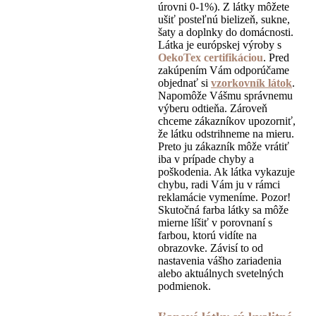
úrovni 0-1%). Z látky môžete
ušiť posteľnú bielizeň, sukne,
šaty a doplnky do domácnosti.
Látka je európskej výroby s
OekoTex certifikáciou
. Pred
zakúpením Vám odporúčame
objednať si
vzorkovník látok
.
Napomôže Vášmu správnemu
výberu odtieňa. Zároveň
chceme zákazníkov upozorniť,
že látku odstrihneme na mieru.
Preto ju zákazník môže vrátiť
iba v prípade chyby a
poškodenia. Ak látka vykazuje
chybu, radi Vám ju v rámci
reklamácie vymeníme. Pozor!
Skutočná farba látky sa môže
mierne líšiť v porovnaní s
farbou, ktorú vidíte na
obrazovke. Závisí to od
nastavenia vášho zariadenia
alebo aktuálnych svetelných
podmienok.