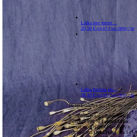
Látka tree green ...
20,50
€
/ m
(
16,67
€
bez DPH)
Látka fuchsia sto...
16,10
€
/ m
(
13,09
€
bez DPH)
16,10
€
/ m
(
13,09
€
bez DPH)
Kameňom praná (stonewashed),
mäkčená
100 % ľanová látka
tmavej modrej dark blue farby s
certifikáciou
OekoTex.
Šírka 145