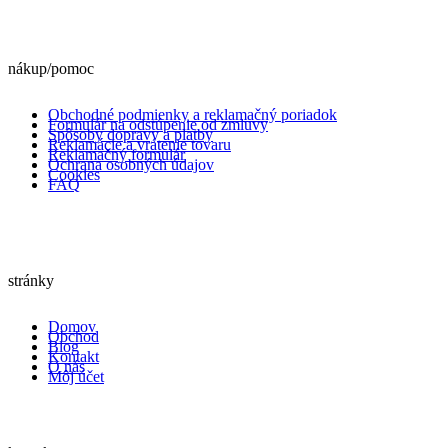
nákup/pomoc
Obchodné podmienky a reklamačný poriadok
Formulár na odstúpenie od zmluvy
Spôsoby dopravy a platby
Reklamácie a vrátenie tovaru
Reklamačný formulár
Ochrana osobných údajov
Cookies
FAQ
stránky
Domov
Obchod
Blog
Kontakt
O nás
Môj účet