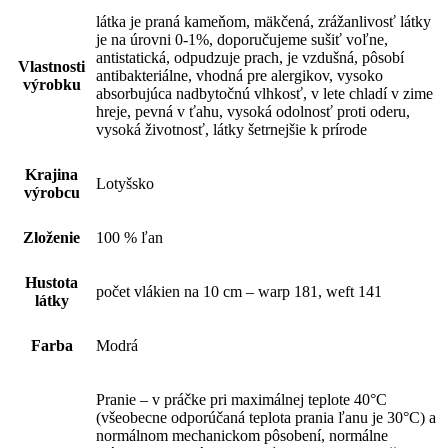
látka je praná kameňom, mäkčená, zrážanlivosť látky
je na úrovni 0-1%, doporučujeme sušiť voľne,
antistatická, odpudzuje prach, je vzdušná, pôsobí
Vlastnosti
antibakteriálne, vhodná pre alergikov, vysoko
výrobku
absorbujúca nadbytočnú vlhkosť, v lete chladí v zime
hreje, pevná v ťahu, vysoká odolnosť proti oderu,
vysoká životnosť, látky šetrnejšie k prírode
Krajina
Lotyšsko
výrobcu
Zloženie
100 % ľan
Hustota
počet vlákien na 10 cm – warp 181, weft 141
látky
Farba
Modrá
Pranie – v práčke pri maximálnej teplote 40°C
(všeobecne odporúčaná teplota prania ľanu je 30°C) a
normálnom mechanickom pôsobení, normálne