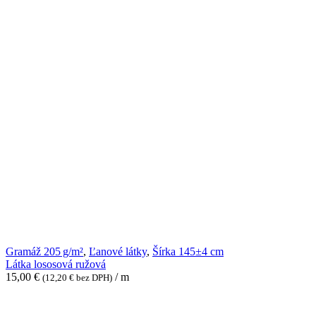
Látka
Gramáž 205 g/m²
,
Ľanové látky
,
Šírka 145±4 cm
lososová
Látka lososová ružová
ružová
15,00
€
/ m
(
12,20
€
bez DPH)