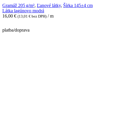
Látka
Gramáž 205 g/m²
,
Ľanové látky
,
Šírka 145±4 cm
lagúnovo
Látka lagúnovo modrá
modrá
16,00
€
/ m
(
13,01
€
bez DPH)
platba/doprava