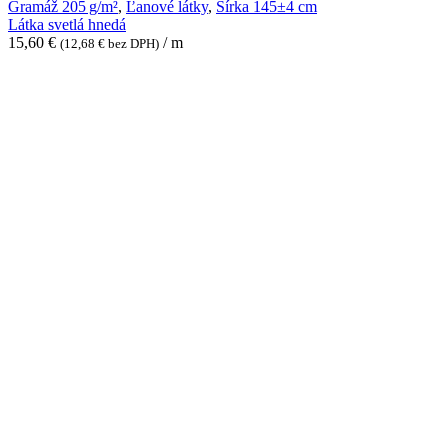
svetlá
Gramáž 205 g/m²
,
Ľanové látky
,
Šírka 145±4 cm
hnedá
Látka svetlá hnedá
15,60
€
/ m
(
12,68
€
bez DPH)