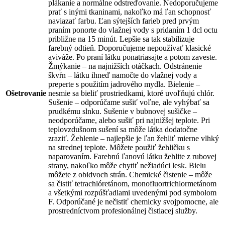
plákanie a normálne odstreďovanie. Nedoporučujeme
prať s inými tkaninami, nakoľko má ľan schopnosť
naviazať farbu. Ľan sýtejších farieb pred prvým
praním ponorte do vlažnej vody s pridaním 1 dcl octu
približne na 15 minút. Lepšie sa tak stabilizuje
farebný odtieň. Doporučujeme nepoužívať klasické
aviváže. Po praní látku ponatriasajte a potom zaveste.
Žmýkanie – na najnižších otáčkach. Odstránenie
škvŕn – látku ihneď namočte do vlažnej vody a
preperte s použitím jadrového mydla. Bielenie –
Ošetrovanie
nesmie sa bieliť prostriedkami, ktoré uvoľňujú chlór.
Sušenie – odporúčame sušiť voľne, ale vyhýbať sa
prudkému slnku. Sušenie v bubnovej sušičke –
neodporúčame, alebo sušiť pri najnižšej teplote. Pri
teplovzdušnom sušení sa môže látka dodatočne
zraziť. Žehlenie – najlepšie je ľan žehliť mierne vlhký
na strednej teplote. Môžete použiť žehličku s
naparovaním. Farebnú ľanovú látku žehlite z rubovej
strany, nakoľko môže chytiť nežiadúci lesk. Bielu
môžete z obidvoch strán. Chemické čistenie – môže
sa čistiť tetrachlóretánom, monofluortrichlormetánom
a všetkými rozpúšťadlami uvedenými pod symbolom
F. Odporúčané je nečistiť chemicky svojpomocne, ale
prostredníctvom profesionálnej čistiacej služby.