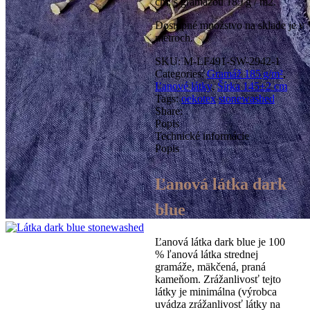
cm, s gramážou 185 g / m2.
Dostupné množstvo na sklade je v
metroch.
SKU:
M-LF491-SW-2942-1
Categories:
Gramáž 185 g/m²
,
Ľanové látky
,
Šírka 145±2 cm
Tags:
oekotex
stonewashed
Share:
Popis
Technické informácie
Popis
Ľanová látka dark
blue
Ľanová látka dark blue je 100
% ľanová látka strednej
gramáže, mäkčená, praná
kameňom. Zrážanlivosť tejto
látky je minimálna (výrobca
uvádza zrážanlivosť látky na