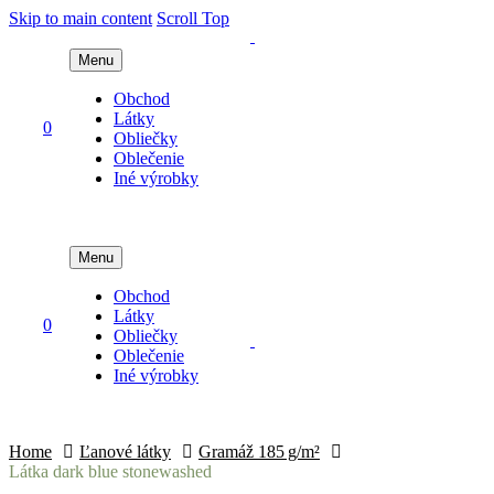
Skip to main content
Scroll Top
Menu
Obchod
Látky
0
Obliečky
Oblečenie
Iné výrobky
Menu
Obchod
Látky
0
Obliečky
Oblečenie
Iné výrobky
Home
Ľanové látky
Gramáž 185 g/m²
Látka dark blue stonewashed