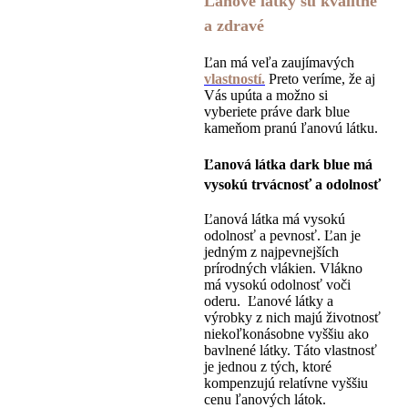
Ľanové látky sú kvalitné
a zdravé
Ľan má veľa zaujímavých
vlastností.
Preto veríme, že aj
Vás upúta a možno si
vyberiete práve dark blue
kameňom pranú ľanovú látku.
Ľanová látka dark blue má
vysokú trvácnosť a odolnosť
Ľanová látka má vysokú
odolnosť a pevnosť. Ľan je
jedným z najpevnejších
prírodných vlákien. Vlákno
má vysokú odolnosť voči
oderu. Ľanové látky a
výrobky z nich majú životnosť
niekoľkonásobne vyššiu ako
bavlnené látky. Táto vlastnosť
je jednou z tých, ktoré
kompenzujú relatívne vyššiu
cenu ľanových látok.