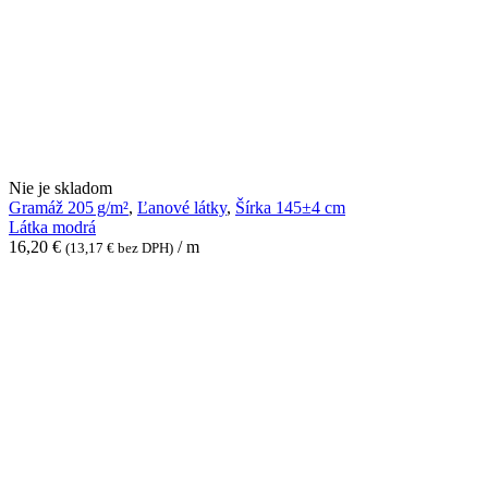
Látka
Nie je skladom
modrá
Gramáž 205 g/m²
,
Ľanové látky
,
Šírka 145±4 cm
Látka modrá
16,20
€
/ m
(
13,17
€
bez DPH)