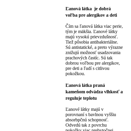
Ľanová látka je dobrá
voľba pre alergikov a deti
Čím sa ľanová látka viac perie,
tým je mäkšia. Ľanové látky
majú vysokú prievzdušnosť.
Tiež pôsobia antibakteriálne.
Sú antistatické, a preto výrazne
znižujú možnosť usadzovania
prachových častíc. Sú tak
dobrou voľbou pre alergikov,
pre deti a ľudí s citlivou
pokožkou.
Ľanová látka praná
kameňom odvádza vlhkosť a
reguluje teplotu
Ľanové látky majú v
porovnaní s bavlnou vyššiu
absorbpčnú schopnosť.
Odvedú tak z povrchu
pokožky viac prebytočnej