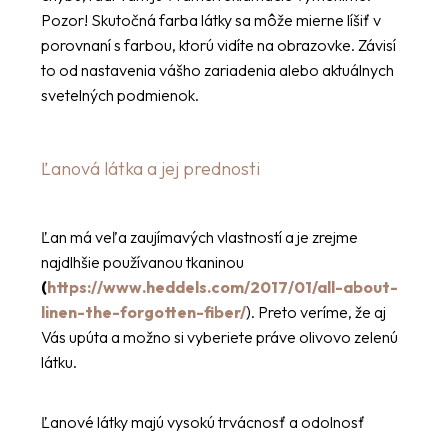
Pozor! Skutočná farba látky sa môže mierne líšiť v
porovnaní s farbou, ktorú vidíte na obrazovke. Závisí
to od nastavenia vášho zariadenia alebo aktuálnych
svetelných podmienok.
Ľanová látka a jej prednosti
Ľan má veľa zaujímavých vlastností a je zrejme
najdlhšie používanou tkaninou
(
https://www.heddels.com/2017/01/all-about-
linen-the-forgotten-fiber/
). Preto veríme, že aj
Vás upúta a možno si vyberiete práve olivovo zelenú
látku.
Ľanové látky majú vysokú trvácnosť a odolnosť