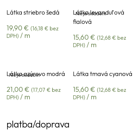
Látka striebro šedá
Látka levanduľová
Nie je skladom
fialová
19,90
€
(
16,18
€
bez
/ m
DPH)
15,60
€
(
12,68
€
bez
/ m
DPH)
Látka azúrovo modrá
Látka tmavá cyanová
Nie je skladom
21,00
€
15,60
€
(
17,07
€
bez
(
12,68
€
bez
/ m
/ m
DPH)
DPH)
platba/doprava