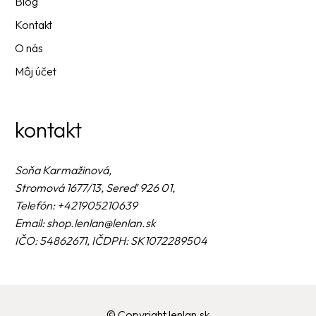
Blog
Kontakt
O nás
Môj účet
kontakt
Soňa Karmažinová,
Stromová 1677/13, Sereď 926 01,
Telefón: +421905210639
Email: shop.lenlan@lenlan.sk
IČO: 54862671, IČDPH: SK1072289504
© Copyright lenlan.sk