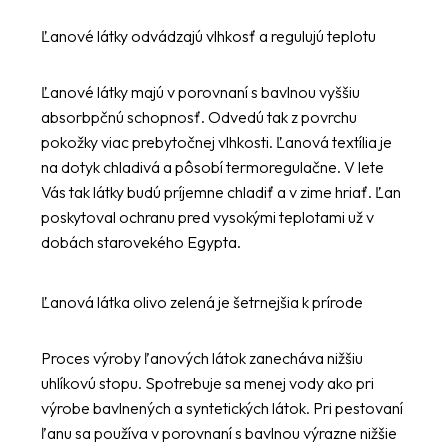
Ľanové látky odvádzajú vlhkosť a regulujú teplotu
Ľanové látky majú v porovnaní s bavlnou vyššiu
absorbpčnú schopnosť. Odvedú tak z povrchu
pokožky viac prebytočnej vlhkosti. Ľanová textília je
na dotyk chladivá a pôsobí termoregulačne. V lete
Vás tak látky budú príjemne chladiť a v zime hriať. Ľan
poskytoval ochranu pred vysokými teplotami už v
dobách starovekého Egypta.
Ľanová látka olivo zelená je šetrnejšia k prírode
Proces výroby ľanových látok zanecháva nižšiu
uhlíkovú stopu. Spotrebuje sa menej vody ako pri
výrobe bavlnených a syntetických látok. Pri pestovaní
ľanu sa používa v porovnaní s bavlnou výrazne nižšie