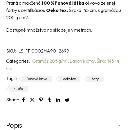
Praná a mäkčená
100 % ľanová látka
olivovo zelenej
farby s certifikáciou
OekoTex.
Šíroká 145 cm, s gramážou
205 g / m2.
Dostupné množstvo na sklade je v metroch.
SKU:
LS_111 0002HA90_2699
Categories:
Gramáž 205 g/m²
,
Ľanové látky
,
Šírka 145±4
cm
Tags:
ľanová látka
oekotex
šaty
sukňa
Share:
Popis