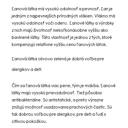
Ľanová látka má vysokú odolnosť a pevnosť. Ľan je
jedným z najpevnejších prírodných vlákien. Vlákno má
vysokú odolnosť voči oderu. Ľanové látky a výrobky
z nich majú životnosť niekoľkonásobne vyššiu ako
bavlnené látky. Táto vlastnosť je jednou z tých, ktoré
kompenzujú relatívne vyššiu cenu ľanových látok.
Ľanová látka olivovo zelená je dobrá voľba pre
alergikov a deti
Čím sa ľanová látka viac perie, tým je mäkšia. Ľanové
látky majú vysokú prievzdušnosť. Tiež pôsobia
antibakteriálne. Sú antistatické, a preto výrazne
znižujú možnosť usadzovania prachových častíc. Sú
tak dobrou voľbou pre alergikov, pre deti a ľudí s
citlivou pokožkou.