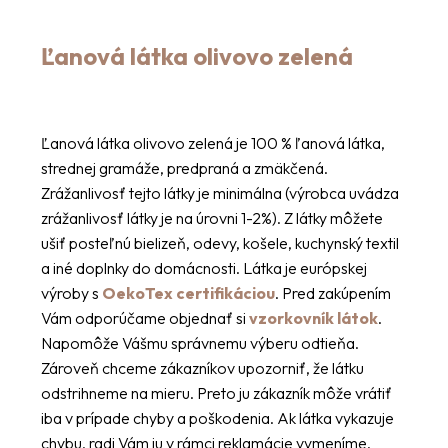
Ľanová látka olivovo zelená
Ľanová látka olivovo zelená je 100 % ľanová látka,
strednej gramáže, predpraná a zmäkčená.
Zrážanlivosť tejto látky je minimálna (výrobca uvádza
zrážanlivosť látky je na úrovni 1-2%). Z látky môžete
ušiť posteľnú bielizeň, odevy, košele, kuchynský textil
a iné doplnky do domácnosti. Látka je európskej
výroby s
OekoTex certifikáciou
. Pred zakúpením
Vám odporúčame objednať si
vzorkovník látok
.
Napomôže Vášmu správnemu výberu odtieňa.
Zároveň chceme zákazníkov upozorniť, že látku
odstrihneme na mieru. Preto ju zákazník môže vrátiť
iba v prípade chyby a poškodenia. Ak látka vykazuje
chybu, radi Vám ju v rámci reklamácie vymeníme.