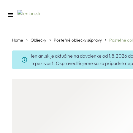
Home
Obliečky
Posteľné obliečky súpravy
Posteľné obl
lenlan.sk je aktuálne na dovolenke od 1.8.2026
trpezlivosť. Ospravedlňujeme sa za prípadné nep