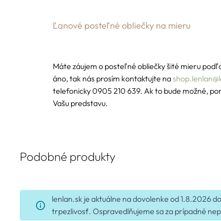
Ľanové posteľné obliečky na mieru
Máte záujem o posteľné obliečky šité mieru podľ
áno, tak nás prosím kontaktujte na
shop.lenlan@
telefonicky 0905 210 639. Ak to bude možné, p
Vašu predstavu.
Podobné produkty
lenlan.sk je aktuálne na dovolenke od 1.8.2026
trpezlivosť. Ospravedlňujeme sa za prípadné nep