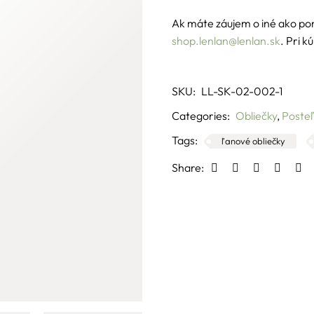
Ak máte záujem o iné ako po
shop.lenlan@lenlan.sk
. Pri 
SKU:
LL-SK-02-002-1
Categories:
Obliečky
,
Posteľ
Tags:
ľanové obliečky
Share: