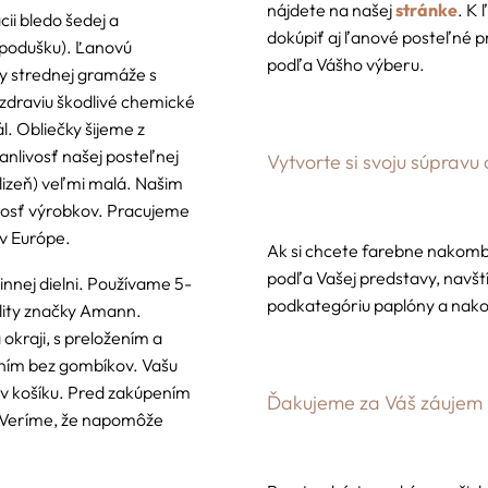
nájdete na našej
stránke
. K
ii bledo šedej a
dokúpiť aj ľanové posteľné pr
a podušku). Ľanovú
podľa Vášho výberu.
ky strednej gramáže s
zdraviu škodlivé chemické
. Obliečky šijeme z
anlivosť našej posteľnej
Vytvorte si svoju súpravu
ielizeň) veľmi malá. Našim
otnosť výrobkov. Pracujeme
v Európe.
Ak si chcete farebne nakombin
podľa Vašej predstavy, navš
innej dielni. Používame 5-
podkategóriu paplóny a nakon
ality značky Amann.
kraji, s preložením a
ním bez gombíkov. Vašu
v košíku. Pred zakúpením
Ďakujeme za Váš záujem
 Veríme, že napomôže