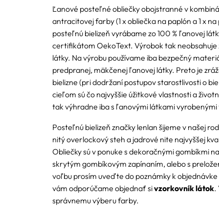
Ľanové posteľné obliečky obojstranné v kombinác
antracitovej farby (1 x obliečka na paplón a 1 x n
posteľnú bielizeň vyrábame zo 100 % ľanovej lát
certifikátom OekoText. Výrobok tak neobsahuje 
látky. Na výrobu používame iba bezpečný materiál
predpranej, mäkčenej ľanovej látky. Preto je zráž
bielizne (pri dodržaní postupov starostlivosti o b
cieľom sú čo najvyššie úžitkové vlastnosti a živ
tak výhradne iba s ľanovými látkami vyrobenými 
Posteľnú bielizeň značky lenlan šijeme v našej rod
nitý overlockový steh a jadrové nite najvyššej kv
Obliečky sú v ponuke s dekoračnými gombíkmi na o
skrytým gombíkovým zapínaním, alebo s prelože
voľbu prosím uveďte do poznámky k objednávke 
vám odporúčame objednať si
vzorkovník látok
.
správnemu výberu farby.