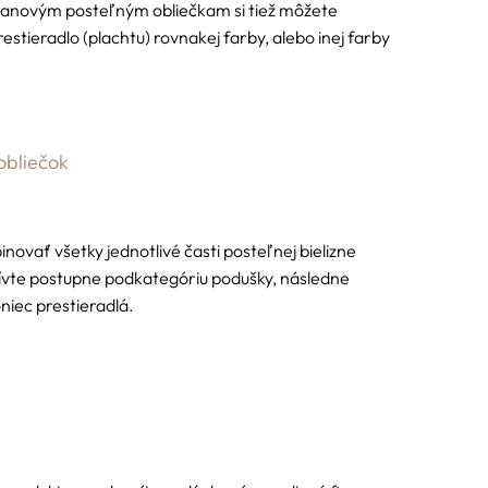
 ľanovým posteľným obliečkam si tiež môžete
estieradlo (plachtu) rovnakej farby, alebo inej farby
 obliečok
ovať všetky jednotlivé časti posteľnej bielizne
tívte postupne podkategóriu podušky, následne
iec prestieradlá.