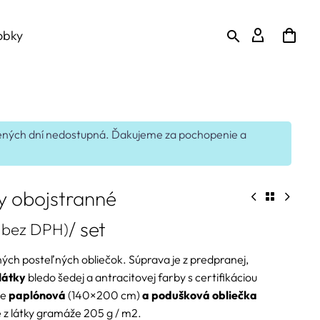
obky
edených dní nedostupná. Ďakujeme za pochopenie a
y obojstranné
/ set
bez DPH)
ch posteľných obliečok. Súprava je z predpranej,
látky
bledo šedej a antracitovej farby s certifikáciou
je
paplónová
(140×200 cm)
a podušková obliečka
é z látky gramáže 205 g / m2.