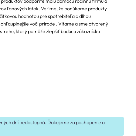
 produktov podporíte malú domácu rodinnú firmu a
ov ľanových látok. Veríme, že ponúkame produkty
žitkovou hodnotou pre spotrebiteľa a dlhou
 ohľauplnejšie voči prírode . Vítame a sme otvorený
rehu, ktorý pomôže zlepšiť budúcu zákaznícku
edených dní nedostupná. Ďakujeme za pochopenie a