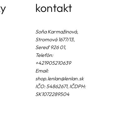
ky
kontakt
Soňa Karmažinová,
Stromová 1677/13,
Sereď 926 01,
Telefón:
+421905210639
Email:
shop.lenlan@lenlan.sk
IČO: 54862671, IČDPH:
SK1072289504