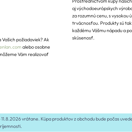
Prostredníctvom kúpy našich
aj východoeurópskych výrobc
za rozumnú cenu, s vysokou ú
trvácnosťou. Produkty sú tak
každému Vášmu nápadu a post
skúsenosť.
a Vašich požiadaviek? Ak
lenlan.com
alebo osobne
omôžeme Vám realizovať
 do 11.8.2026 vrátane. Kúpa produktov z obchodu bude počas uv
ríjemnosti.