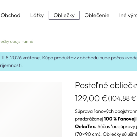
Obchod
Látky
Obliečky
Oblečenie
Iné výr
iečky obojstranné
 do 11.8.2026 vrátane. Kúpa produktov z obchodu bude počas uv
ríjemnosti.
Posteľné obliečk
129,00
€
(
104,88
€
Súprava ľanových obojstranný
predzrážanej
100 % ľanovej 
OekoTex.
Súčasťou súpravy 
(70×90 cm). Obliečky sú ušit