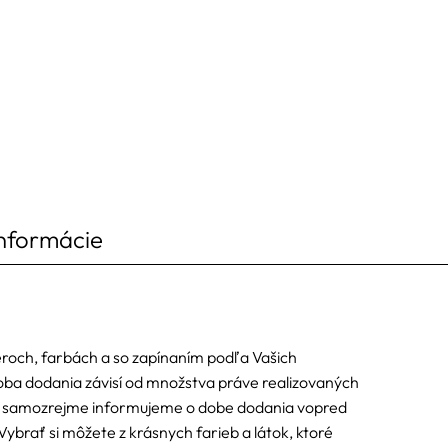
informácie
eroch, farbách a so zapínaním podľa Vašich
oba dodania závisí od množstva práve realizovaných
ás samozrejme informujeme o dobe dodania vopred
Vybrať si môžete z krásnych farieb a látok, ktoré