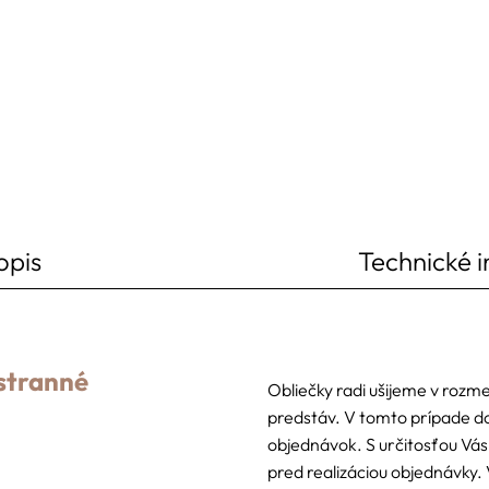
opis
Technické 
stranné
Obliečky radi ušijeme v rozm
predstáv. V tomto prípade d
objednávok. S určitosťou V
pred realizáciou objednávky. 