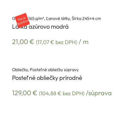
Nie je
skl
a
d
o
Gramáž 165 g/m²
,
Ľanové látky
,
Šírka 245±4 cm
m
Látka azúrovo modrá
21,00
€
/ m
(
17,07
€
bez DPH)
Obliečky
,
Posteľné obliečky súpravy
Posteľné obliečky prírodné
129,00
€
/súprava
(
104,88
€
bez DPH)