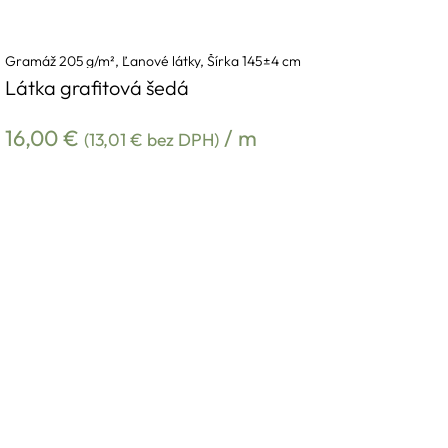
Gramáž 205 g/m²
,
Ľanové látky
,
Šírka 145±4 cm
Látka grafitová šedá
16,00
€
/ m
(
13,01
€
bez DPH)