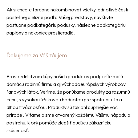
Ak si chcete farebne nakombinovať všetky jednotlivé časti
posteľnej bielizne podľa Vašej predstavy, navštívte
postupne podkategóriu podušky, následne podkategóriu
paplóny a nakoniec prestieradlá.
Ďakujeme za Váš záujem
Prostredníctvom kúpy našich produktov podporíte malú
domácu rodinnú firmu a aj východoeurópskych výrobcov
ľanových látok. Veríme, že ponúkame produkty za rozumnú
cenu, s vysokou úžitkovou hodnotou pre spotrebiteľa a
dlhou trvácnosťou. Produkty sú tak ohľauplnejšie voči
prírode . Vítame a sme otvorený každému Vášmu nápadu a
postrehu, ktorý pomôže zlepšiť budúcu zákaznícku
skúsenosť.