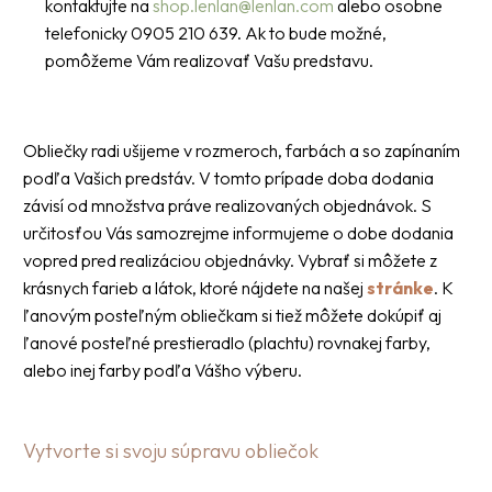
kontaktujte na
shop.lenlan@lenlan.com
alebo osobne
telefonicky 0905 210 639. Ak to bude možné,
pomôžeme Vám realizovať Vašu predstavu.
Obliečky radi ušijeme v rozmeroch, farbách a so zapínaním
podľa Vašich predstáv. V tomto prípade doba dodania
závisí od množstva práve realizovaných objednávok. S
určitosťou Vás samozrejme informujeme o dobe dodania
vopred pred realizáciou objednávky. Vybrať si môžete z
krásnych farieb a látok, ktoré nájdete na našej
stránke
. K
ľanovým posteľným obliečkam si tiež môžete dokúpiť aj
ľanové posteľné prestieradlo (plachtu) rovnakej farby,
alebo inej farby podľa Vášho výberu.
Vytvorte si svoju súpravu obliečok