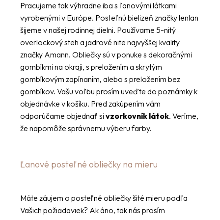
Pracujeme tak výhradne iba s ľanovými látkami
vyrobenými v Európe. Posteľnú bielizeň značky lenlan
šijeme v našej rodinnej dielni. Používame 5-nitý
overlockový steh a jadrové nite najvyššej kvality
značky Amann. Obliečky sú v ponuke s dekoračnými
gombíkmi na okraji, s preložením a skrytým
gombíkovým zapínaním, alebo s preložením bez
gombíkov. Vašu voľbu prosím uveďte do poznámky k
objednávke v košíku. Pred zakúpením vám
odporúčame objednať si
vzorkovník látok
. Veríme,
že napomôže správnemu výberu farby.
Ľanové posteľné obliečky na mieru
Máte záujem o posteľné obliečky šité mieru podľa
Vašich požiadaviek? Ak áno, tak nás prosím