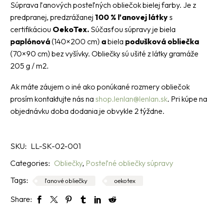
Súprava ľanových posteľných obliečok bielej farby. Je z
predpranej, predzrážanej
100 % ľanovej látky
s
certifikáciou
OekoTex.
Súčasťou súpravy je biela
paplónová
(140×200 cm)
a
biela
podušková obliečka
(70×90 cm) bez vyšívky. Obliečky sú ušité z látky gramáže
205 g / m2.
Ak máte záujem o iné ako ponúkané rozmery obliečok
prosím kontaktujte nás na
shop.lenlan@lenlan.sk
. Pri kúpe na
objednávku doba dodania je obvykle 2 týždne.
SKU:
LL-SK-02-001
Categories:
Obliečky
,
Posteľné obliečky súpravy
Tags:
ľanové obliečky
oekotex
Share: