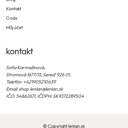
Kontakt
O nás
Môj účet
kontakt
Soňa Karmažinová,
Stromová 1677/13, Sereď 926 01,
Telefón: +421905210639
Email: shop.lenlan@lenlan.sk
IČO: 54862671, IČDPH: SK1072289504
© Copyright lenlan.sk