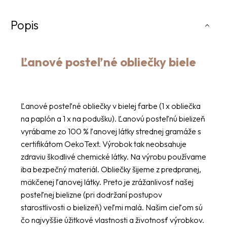
Popis
Ľanové posteľné obliečky biele
Ľanové posteľné obliečky v bielej farbe (1 x obliečka
na paplón a 1 x na podušku). Ľanovú posteľnú bielizeň
vyrábame zo 100 % ľanovej látky strednej gramáže s
certifikátom OekoText. Výrobok tak neobsahuje
zdraviu škodlivé chemické látky. Na výrobu používame
iba bezpečný materiál. Obliečky šijeme z predpranej,
mäkčenej ľanovej látky. Preto je zrážanlivosť našej
posteľnej bielizne (pri dodržaní postupov
starostlivosti o bielizeň) veľmi malá. Našim cieľom sú
čo najvyššie úžitkové vlastnosti a životnosť výrobkov.