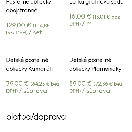
Posteľné obliečky
Látka grafitová šedá
obojstranné
16,00
€
(
13,01
€
bez
/ m
DPH)
129,00
€
(
104,88
€
/ set
bez DPH)
Detské posteľné
Detské posteľné
obliečky Kamaráti
obliečky Plameniaky
79,00
€
89,00
€
(
64,23
€
bez
(
72,36
€
bez
/ súprava
/ súprava
DPH)
DPH)
platba/doprava